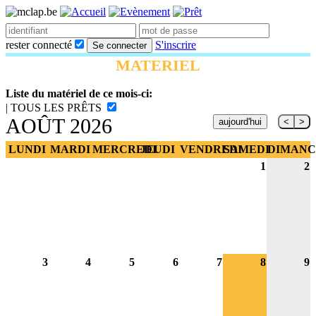
rester connecté
S'inscrire
Se connecter
MATERIEL
Liste du matériel de ce mois-ci:
|
TOUS LES PRÊTS
AOÛT 2026
aujourd'hui
<
>
LUNDI
MARDI
MERCREDI
JEUDI
VENDREDI
SAMEDI
DIMANC
1
2
3
4
5
6
7
8
9