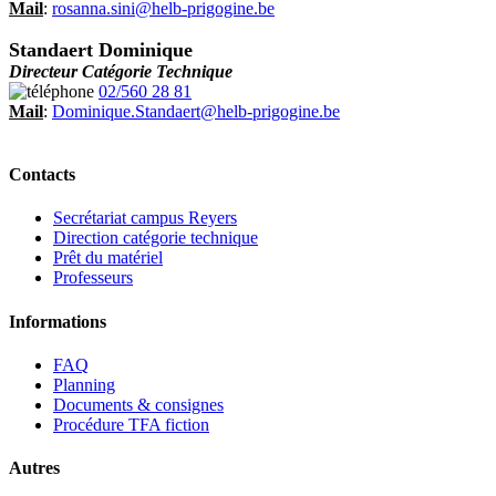
Mail
:
rosanna.sini@helb-prigogine.be
Standaert Dominique
Directeur Catégorie Technique
02/560 28 81
Mail
:
Dominique.Standaert@helb-prigogine.be
Contacts
Secrétariat campus Reyers
Direction catégorie technique
Prêt du matériel
Professeurs
Informations
FAQ
Planning
Documents & consignes
Procédure TFA fiction
Autres