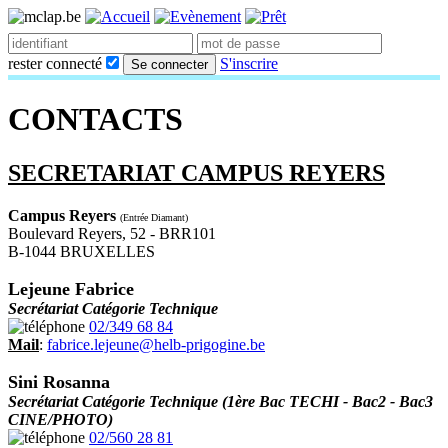
rester connecté
S'inscrire
Se connecter
CONTACTS
SECRETARIAT CAMPUS REYERS
Campus Reyers
(Entrée Diamant)
Boulevard Reyers, 52 - BRR101
B-1044 BRUXELLES
Lejeune Fabrice
Secrétariat Catégorie Technique
02/349 68 84
Mail
:
fabrice.lejeune@helb-prigogine.be
Sini Rosanna
Secrétariat Catégorie Technique (1ère Bac TECHI - Bac2 - Bac3
CINE/PHOTO)
02/560 28 81