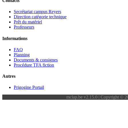
Contacts
Secrétariat campus Reyers
Direction catégorie technique
Prêt du matériel
Professeurs
Informations
FAQ
Planning
Documents & consignes
Procédure TFA fiction
Autres
Prigogine Portail
mclap.be v2.15.0 | Copyright © 20