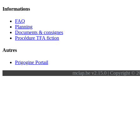
Informations
FAQ
Planning
Documents & consignes
Procédure TFA fiction
Autres
Prigogine Portail
mclap.be v2.15.0 | Copyright © 20