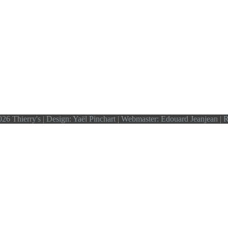
26 Thierry's | Design: Yaël Pinchart | Webmaster: Edouard Jeanjean |