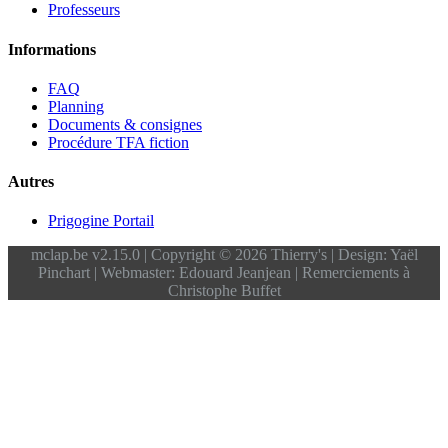
Professeurs
Informations
FAQ
Planning
Documents & consignes
Procédure TFA fiction
Autres
Prigogine Portail
mclap.be v2.15.0 | Copyright © 2026 Thierry's | Design: Yaël
Pinchart | Webmaster: Edouard Jeanjean | Remerciements à
Christophe Buffet