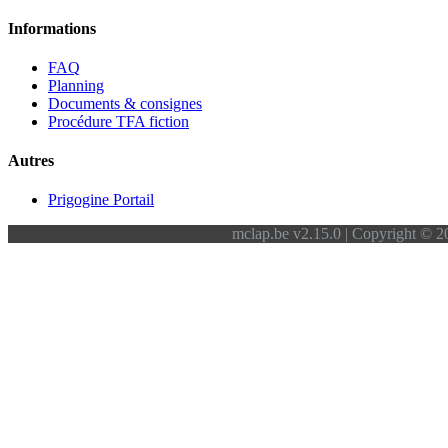
Informations
FAQ
Planning
Documents & consignes
Procédure TFA fiction
Autres
Prigogine Portail
mclap.be v2.15.0 | Copyright © 20