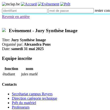
rester co
Revenir en arrière
Evènement - Jury Synthèse Image
Titre:
Jury Synthèse Image
Organisé par:
Alexandra Pons
Date:
samedi 31 mai 2025
Equipe inscrite
fonction
nom
étudiant
jules marlé
Contacts
Secrétariat campus Reyers
Direction catégorie technique
Prêt du matériel
Professeurs