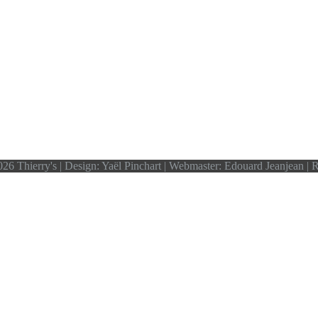
26 Thierry's | Design: Yaël Pinchart | Webmaster: Edouard Jeanjean |