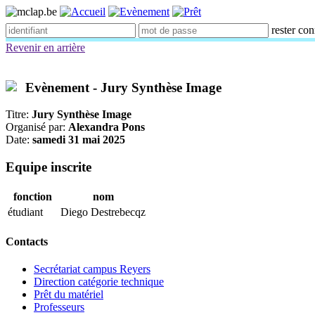
rester co
Revenir en arrière
Evènement - Jury Synthèse Image
Titre:
Jury Synthèse Image
Organisé par:
Alexandra Pons
Date:
samedi 31 mai 2025
Equipe inscrite
fonction
nom
étudiant
Diego Destrebecqz
Contacts
Secrétariat campus Reyers
Direction catégorie technique
Prêt du matériel
Professeurs