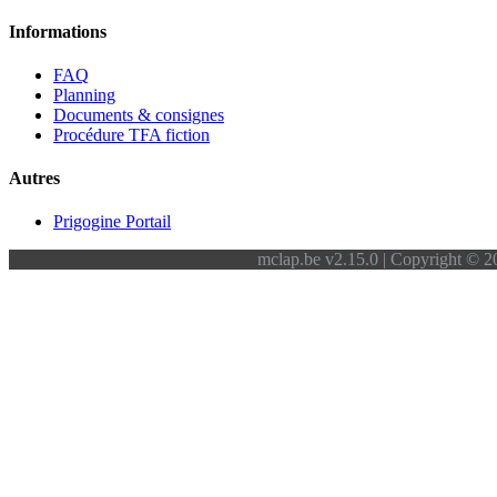
Informations
FAQ
Planning
Documents & consignes
Procédure TFA fiction
Autres
Prigogine Portail
mclap.be v2.15.0 | Copyright © 20