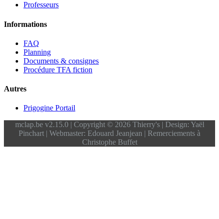
Professeurs
Informations
FAQ
Planning
Documents & consignes
Procédure TFA fiction
Autres
Prigogine Portail
mclap.be v2.15.0 | Copyright © 2026 Thierry's | Design: Yaël
Pinchart | Webmaster: Edouard Jeanjean | Remerciements à
Christophe Buffet