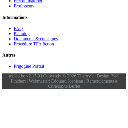
Prêt du matériel
Professeurs
Informations
FAQ
Planning
Documents & consignes
Procédure TFA fiction
Autres
Prigogine Portail
mclap.be v2.15.0 | Copyright © 2026 Thierry's | Design: Yaël
Pinchart | Webmaster: Edouard Jeanjean | Remerciements à
Christophe Buffet